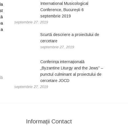
International Musicological
la
Conference, București 6
st
septembrie 2019
tă
septembrie 27, 2019
ea
 a
Scurtă descriere a proiectului de
cercetare
septembrie 27, 2019
Conferința internațională
„Byzantine Liturgy and the Jews” –
punctul culminant al proiectului de
lă
cercetare JOCD
septembrie 27, 2019
Informații Contact