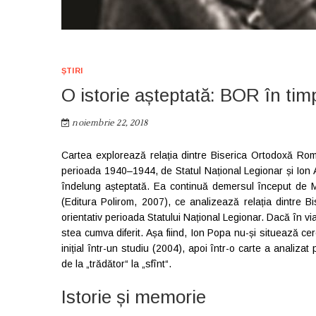
ȘTIRI
O istorie așteptată: BOR în tim
noiembrie 22, 2018
Cartea explorează relația dintre Biserica Ortodoxă Româ
perioada 1940–1944, de Statul Național Legionar și Ion An
îndelung așteptată. Ea continuă demersul început de 
(Editura Polirom, 2007), ce analizează relația dintre Bi
orientativ perioada Statului Național Legionar. Dacă în viața
stea cumva diferit. Așa fiind, Ion Popa nu-și situează cer
inițial într-un studiu (2004), apoi într-o carte a analizat
de la „trădător“ la „sfînt“.
Istorie și memorie