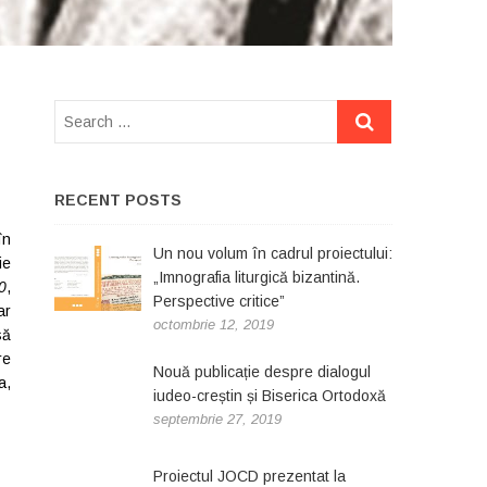
RECENT POSTS
în
Un nou volum în cadrul proiectului:
ie
„Imnografia liturgică bizantină.
0
,
Perspective critice”
ar
octombrie 12, 2019
să
re
Nouă publicație despre dialogul
a,
iudeo-creștin și Biserica Ortodoxă
septembrie 27, 2019
Proiectul JOCD prezentat la