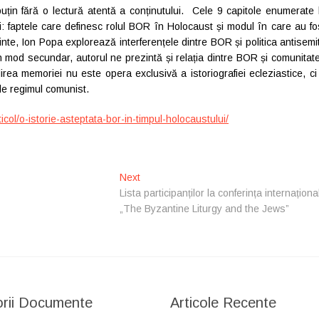
țin fără o lectură atentă a conținutului. Cele 9 capitole enumerate 
 faptele care definesc rolul BOR în Holocaust și modul în care au fo
te, Ion Popa explorează interferențele dintre BOR și politica antisemi
În mod secundar, autorul ne prezintă și relația dintre BOR și comunitat
a memoriei nu este opera exclusivă a istoriografiei ecleziastice, ci
 de regimul comunist.
icol/o-istorie-asteptata-bor-in-timpul-holocaustului/
Next
N
Lista participanților la conferința internaționa
e
„The Byzantine Liturgy and the Jews”
x
t
p
o
s
t
rii Documente
Articole Recente
: