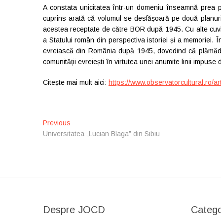
A constata unicitatea într-un domeniu înseamnă prea pu
cuprins arată că volumul se desfășoară pe două planuri:
acestea receptate de către BOR după 1945. Cu alte cuvin
a Statului român din perspectiva istoriei și a memoriei. 
evreiască din România după 1945, dovedind că plămădire
comunității evreiești în virtutea unei anumite linii impuse
Citește mai mult aici:
https://www.observatorcultural.ro/art
N
Previous
P
Universitatea „Lucian Blaga” din Sibiu
r
a
e
v
v
i
i
o
g
u
s
a
Despre JOCD
Catego
p
r
o