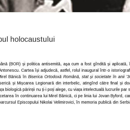
pul holocaustului
nă (BOR) și politica antisemită, aşa cum a fost gîndită și aplicată, 
tonescu. Cartea își adjudecă, astfel, rolul inaugural într-o istoriograf
Mirel Bănică în
Biserica Ortodoxă Română, stat și societate în anii ’3
serică și Mișcarea Legionară din interbelic, atingînd către final și do
 biologică părinții nu ți-i poți alege, cu viața intelectuală lucrurile par 
cetarea în continuarea lui Mirel Bănică, ci pe linia lui Jovan Byford, ca
 parcursul Episcopului Nikolai Velimirovici, în memoria publică din Serbi